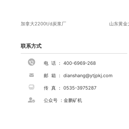
加拿大2200t/d炭浆厂
山东黄金大
联系方式

电 话 ： 400-6969-268

邮 箱 ： dianshang@ytjpkj.com

传 真 ： 0535-3975287

公众号 ：金鹏矿机