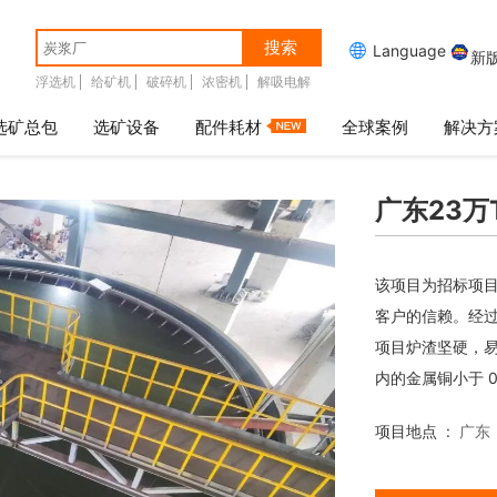
搜索

Language
新
浮选机
给矿机
破碎机
浓密机
解吸电解
选矿总包
选矿设备
配件耗材
全球案例
解决方
广东23万
该项目为招标项
客户的信赖。经
项目炉渣坚硬，
内的金属铜小于 0.
项目地点 :
广东