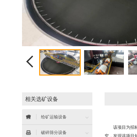

相关选矿设备


给矿运输设备
该项目为招标项


破碎筛分设备
究，发现该项目炉