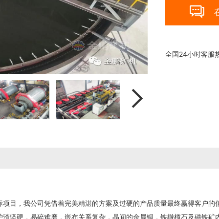

全国24小时客服

目，我公司凭借着完美精湛的方案及过硬的产品质量最终赢得客户的信
渣坚硬，易碎难磨，嵌布关系复杂，晶间的金属铜，铁橄榄石及磁铁矿内的金