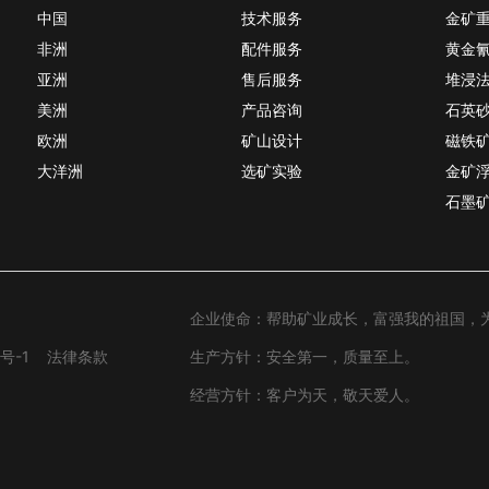
中国
技术服务
金矿
非洲
配件服务
黄金
亚洲
售后服务
堆浸
美洲
产品咨询
石英
欧洲
矿山设计
磁铁
大洋洲
选矿实验
金矿
石墨
企业使命：帮助矿业成长，富强我的祖国，
号-1
法律条款
生产方针：安全第一，质量至上。
经营方针：客户为天，敬天爱人。