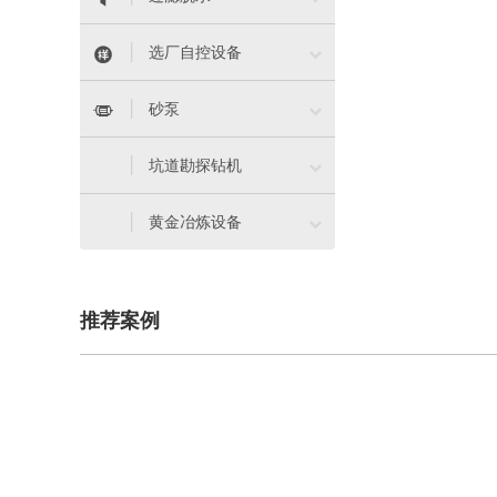


选厂自控设备


砂泵

坑道勘探钻机

黄金冶炼设备
推荐案例