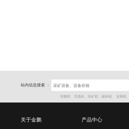
站内信息搜索 ：
球磨机
浮选机
给矿机
破碎机
浓密机
关于金鹏
产品中心