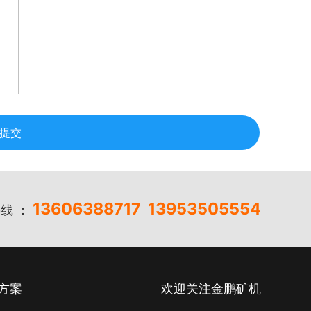
提交
13606388717
13953505554
线 ：
方案
欢迎关注金鹏矿机