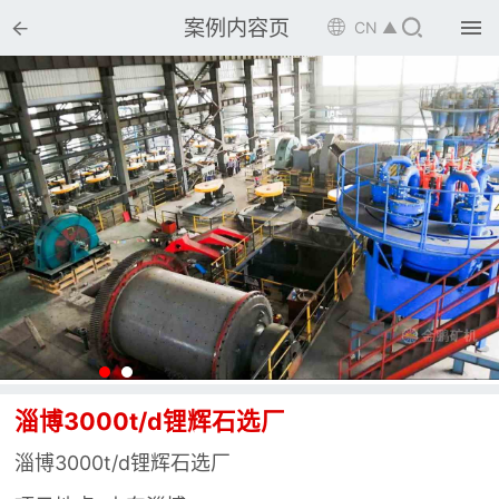


案例内容页

CN ▲

首页

选矿设备

配件耗材

解决方案

选矿总包

案例中心

服务体系
淄博3000t/d锂辉石选厂

新闻中心
淄博3000t/d锂辉石选厂