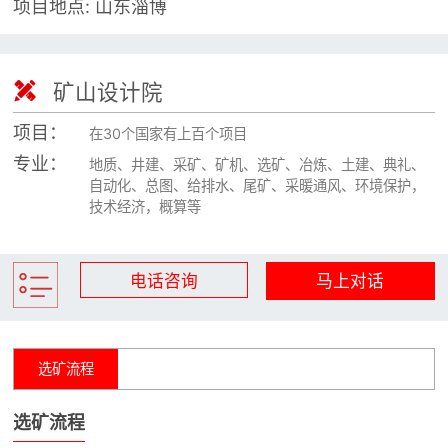
项目地点: 山东淄博

矿山设计院

选矿实验室

矿山设计院

关于金鹏
项目：
在30个国家有上百个项目
发展历程
专业：
地质、井建、采矿、矿机、选矿、冶炼、土建、典礼、
自动化、总图、给排水、尾矿、采暖通风、环境保护，
企业文化
技术经济，概算等
专家团队

联系我们
电话咨询
马上对话
选矿流程
选矿流程