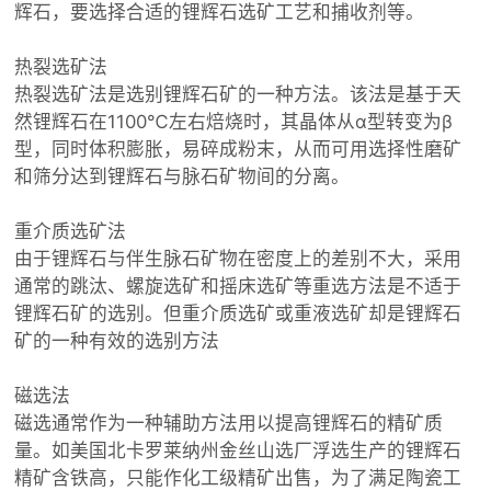
辉石，要选择合适的锂辉石选矿工艺和捕收剂等。
热裂选矿法
热裂选矿法是选别锂辉石矿的一种方法。该法是基于天
然锂辉石在1100℃左右焙烧时，其晶体从α型转变为β
型，同时体积膨胀，易碎成粉末，从而可用选择性磨矿
和筛分达到锂辉石与脉石矿物间的分离。
重介质选矿法
由于锂辉石与伴生脉石矿物在密度上的差别不大，采用
通常的跳汰、螺旋选矿和摇床选矿等重选方法是不适于
锂辉石矿的选别。但重介质选矿或重液选矿却是锂辉石
矿的一种有效的选别方法
磁选法
磁选通常作为一种辅助方法用以提高锂辉石的精矿质
量。如美国北卡罗莱纳州金丝山选厂浮选生产的锂辉石
精矿含铁高，只能作化工级精矿出售，为了满足陶瓷工