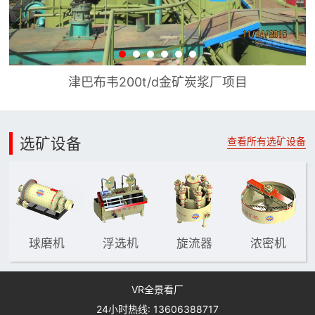
津巴布韦200t/d金矿炭浆厂项目
选矿设备
查看所有选矿设备
球磨机
浮选机
旋流器
浓密机
VR全景看厂
24小时热线: 13606388717