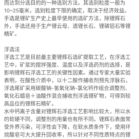
而达到分选目的的一种选别方法。其选别粒度一般为
10~25毫米，选别粒度下限的确定，取决于经济效益。
手选是锂矿生产史上最早使用的选矿方法，除锂辉石
外，手选还用于生产锂云母、透锂长石、锂磷铝石等锂
精矿。
浮选法
浮选工艺是目前最主要锂辉石选矿提取工艺，在浮选工
艺中，矿浆的搅拌强度、温度以及浮选药剂的选择，是
影响锂辉石浮选工艺的关键性因素。通过专家大量实验
表明，在酸性介质中，以十二胺作捕收剂预先浮脉石，
浮选尾矿采用碳酸钠-氢氧化钠-氯化钙作组合调整剂、
氧化石蜡皂＋油酸作混合捕收剂浮选锂矿物，可得到较
高品位的锂辉石精矿。
水中钙离子含量对锂辉石浮选工艺影响比较大，所以水
的软硬不同，调整剂的用量也有所不同。锂辉石表面常
受外界污染，可浮性会下降，在软水质条件下，使用环
烷酸皂可大大提升回收率，所以针对不同性质特点的锂