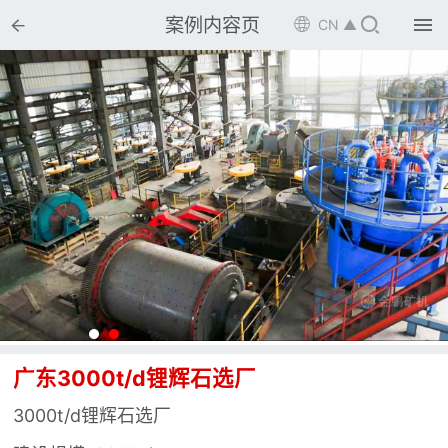


案例内容页

CN ▲

首页

选矿设备

配件耗材

解决方案

选矿总包

案例中心

服务体系
广东3000t/d锂辉石选厂

新闻中心
3000t/d锂辉石选厂