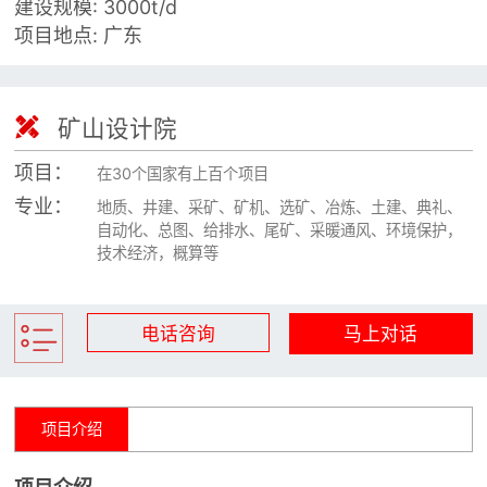
建设规模: 3000t/d

矿山设计院
项目地点: 广东

选矿实验室

矿山设计院

关于金鹏
项目：
发展历程
在30个国家有上百个项目
企业文化
专业：
地质、井建、采矿、矿机、选矿、冶炼、土建、典礼、
自动化、总图、给排水、尾矿、采暖通风、环境保护，
专家团队
技术经济，概算等

联系我们
电话咨询
马上对话
项目介绍