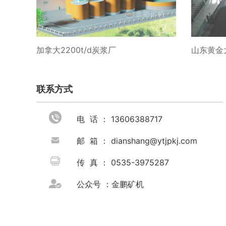
加拿大2200t/d炭浆厂
山东黄金大
联系方式

电 话 ： 13606388717

邮 箱 ： dianshang@ytjpkj.com

传 真 ： 0535-3975287

公众号 ：金鹏矿机