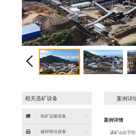

相关选矿设备
案例详


给矿运输设备
案例详情


破碎筛分设备
该矿山位于印尼