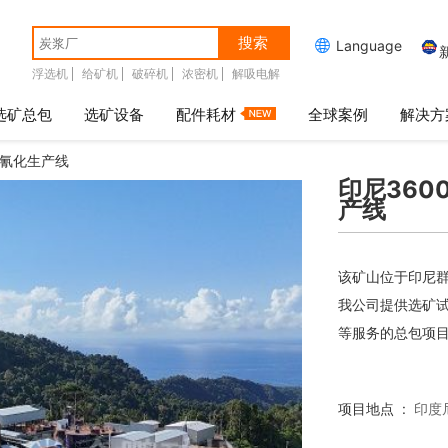
搜索

Language
浮选机
给矿机
破碎机
浓密机
解吸电解
选矿总包
选矿设备
配件耗材
全球案例
解决方
、氰化生产线
印尼360
产线
该矿山位于印尼
我公司提供选矿
等服务的总包项
项目地点 :
印度