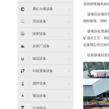
员培训等服务的


磨矿分级设备
该项目在项目管理


档控制等。同时
浮选设备
该项目处理原矿


浓密设备
矿浸出工艺，焙
志着我公司已经


炭浆厂设备
目前该项目安装


磁选设备


锌粉置换设备


搅拌设备


重选设备


过滤脱水