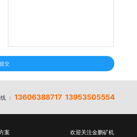
提交
13606388717
13953505554
线 ：
方案
欢迎关注金鹏矿机