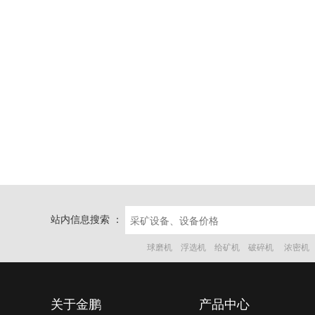
站内信息搜索 ：
球磨机
浮选机
给矿机
破碎机
浓密机
关于金鹏
产品中心