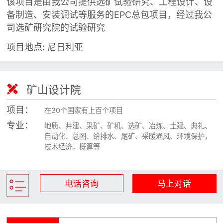
该项目是由我公司提供选矿试验研究、工程设计、设

矿山设计院
备制造、安装调试等服务的EPC总包项目，经过我公
司选矿研究院的试验研究

选矿实验室
项目地点: 尼日利亚

关于金鹏
发展历程

矿山设计院
企业文化
专家团队
项目：
在30个国家有上百个项目
专业：
地质、井建、采矿、矿机、选矿、冶炼、土建、典礼、

联系我们
自动化、总图、给排水、尾矿、采暖通风、环境保护，
技术经济，概算等
电话咨询
马上对话