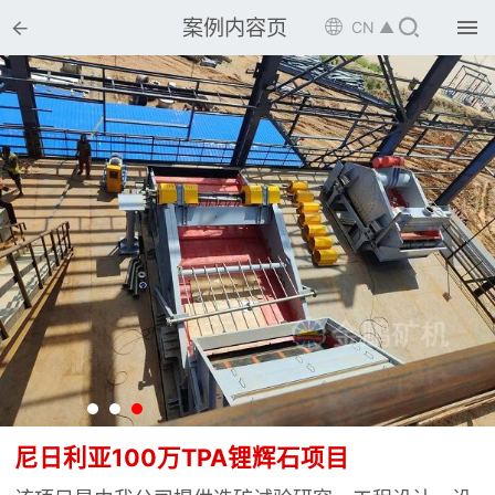


案例内容页

CN ▲

首页

选矿设备

配件耗材

解决方案

选矿总包

案例中心

服务体系

新闻中心
尼日利亚100万TPA锂辉石项目