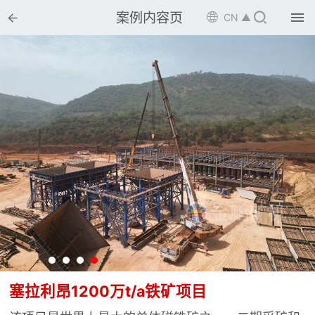


案例内容页

CN ▲

首页

选矿设备

配件耗材

解决方案

选矿总包

案例中心

服务体系

新闻中心
塞拉利昂1200万t/a铁矿项目