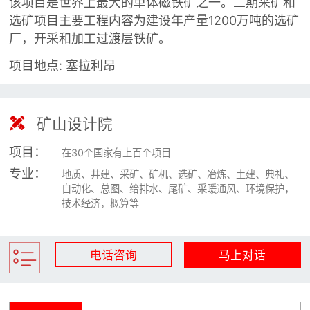
该项目是世界上最大的单体磁铁矿之一。二期采矿和

矿山设计院
选矿项目主要工程内容为建设年产量1200万吨的选矿
厂，开采和加工过渡层铁矿。

选矿实验室
项目地点: 塞拉利昂

关于金鹏
发展历程

矿山设计院
企业文化
专家团队
项目：
在30个国家有上百个项目
专业：
地质、井建、采矿、矿机、选矿、冶炼、土建、典礼、

联系我们
自动化、总图、给排水、尾矿、采暖通风、环境保护，
技术经济，概算等
电话咨询
马上对话