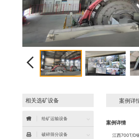

相关选矿设备
案例详


给矿运输设备
案例详情


破碎筛分设备
江西700T/