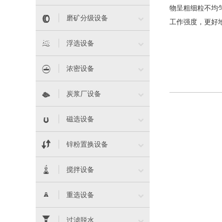
物呈粗细粒不均


磨矿分级设备
工作强度，更好


浮选设备


浓密设备


炭浆厂设备


磁选设备


锌粉置换设备


搅拌设备


重选设备


过滤脱水