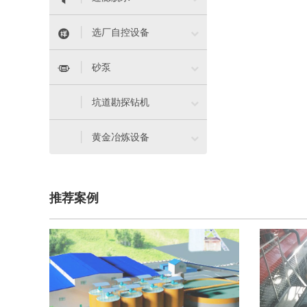


选厂自控设备


砂泵

坑道勘探钻机

黄金冶炼设备
推荐案例