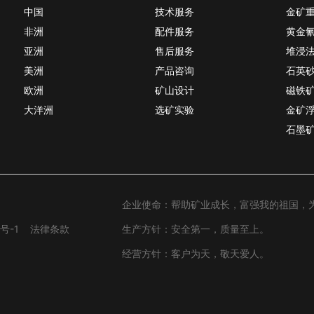
中国
技术服务
金矿
非洲
配件服务
黄金
亚洲
售后服务
堆浸
美洲
产品咨询
石英
欧洲
矿山设计
磁铁
大洋洲
选矿实验
金矿
石墨
企业使命：帮助矿业成长，富强我的祖国，
号-1
法律条款
生产方针：安全第一，质量至上。
经营方针：客户为天，敬天爱人。