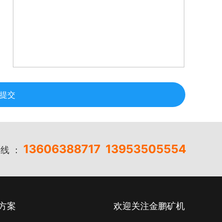
提交
13606388717
13953505554
线 ：
方案
欢迎关注金鹏矿机