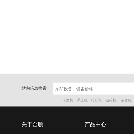
站内信息搜索 ：
球磨机
浮选机
给矿机
破碎机
浓密机
关于金鹏
产品中心