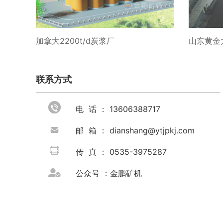
加拿大2200t/d炭浆厂
山东黄金大
联系方式

电 话 ： 13606388717

邮 箱 ： dianshang@ytjpkj.com

传 真 ： 0535-3975287

公众号 ：金鹏矿机