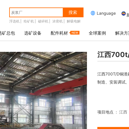
搜索

Language
浮选机
给矿机
破碎机
浓密机
解吸电解
选矿总包
选矿设备
配件耗材
全球案例
解决方
江西700
江西700T/D
制造、安装调试、
项目地点 :
江西