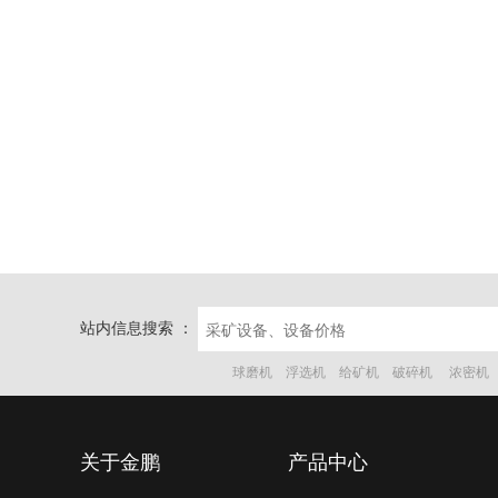
站内信息搜索 ：
球磨机
浮选机
给矿机
破碎机
浓密机
关于金鹏
产品中心