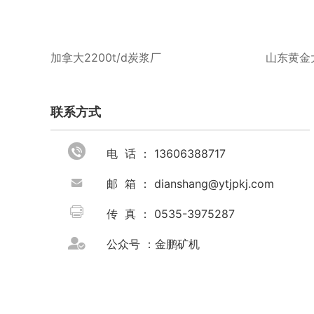
加拿大2200t/d炭浆厂
山东黄金大
联系方式

电 话 ： 13606388717

邮 箱 ： dianshang@ytjpkj.com

传 真 ： 0535-3975287

公众号 ：金鹏矿机