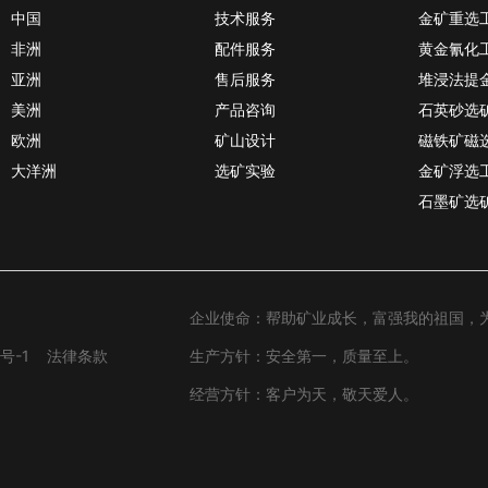
中国
技术服务
金矿重选
非洲
配件服务
黄金氰化
亚洲
售后服务
堆浸法提
美洲
产品咨询
石英砂选
欧洲
矿山设计
磁铁矿磁
大洋洲
选矿实验
金矿浮选
石墨矿选
企业使命：帮助矿业成长，富强我的祖国，
号-1
法律条款
生产方针：安全第一，质量至上。
经营方针：客户为天，敬天爱人。