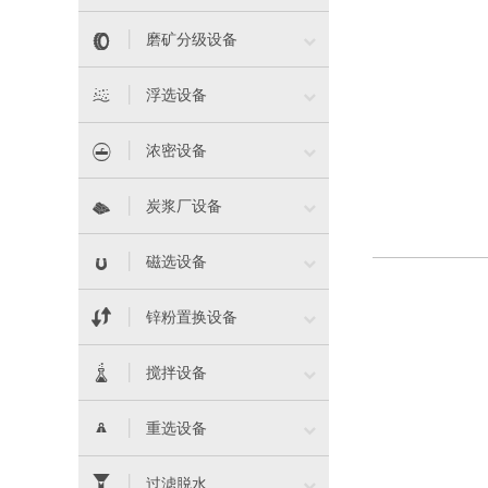


磨矿分级设备


浮选设备


浓密设备


炭浆厂设备


磁选设备


锌粉置换设备


搅拌设备


重选设备


过滤脱水