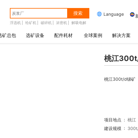
搜索

Language
浮选机
给矿机
破碎机
浓密机
解吸电解
选矿总包
选矿设备
配件耗材
全球案例
解决方案
桃江300t
桃江300t/d锑矿
项目地点 :
桃江
建设规模 :
300t