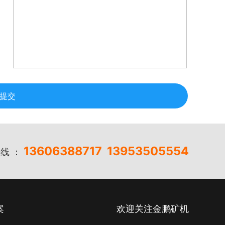
提交
13606388717
13953505554
线 ：
案
欢迎关注金鹏矿机