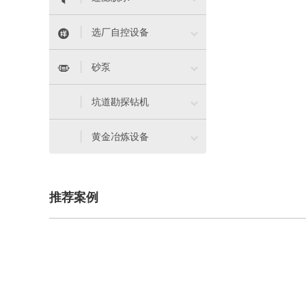


选厂自控设备


砂泵

坑道勘探钻机

黄金冶炼设备
推荐案例