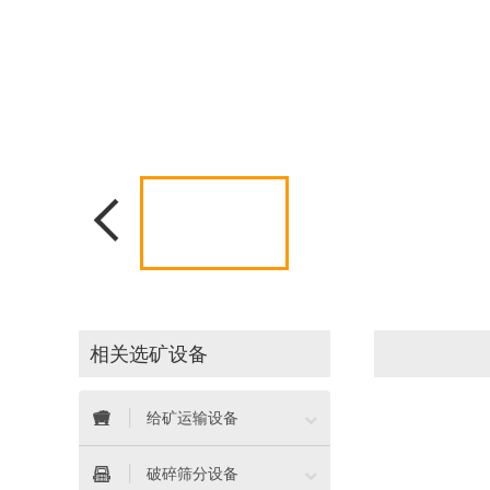

相关选矿设备


给矿运输设备


破碎筛分设备