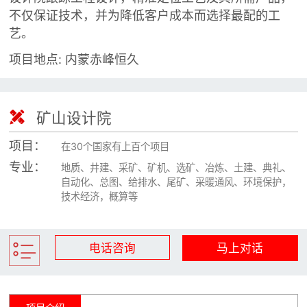

矿山设计院
不仅保证技术，并为降低客户成本而选择最配的工
艺。

选矿实验室
项目地点: 内蒙赤峰恒久

关于金鹏
发展历程

矿山设计院
企业文化
项目：
专家团队
在30个国家有上百个项目
专业：
地质、井建、采矿、矿机、选矿、冶炼、土建、典礼、

联系我们
自动化、总图、给排水、尾矿、采暖通风、环境保护，
技术经济，概算等
电话咨询
马上对话