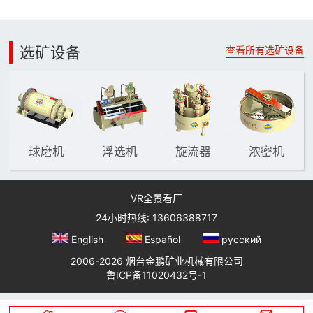
选矿设备
查看所有选矿设备
球磨机
浮选机
旋流器
浓密机
VR全景看厂
24小时热线: 13606388717
English
Español
русский
2006-2026 烟台金鹏矿业机械有限公司
鲁ICP备11020432号-1