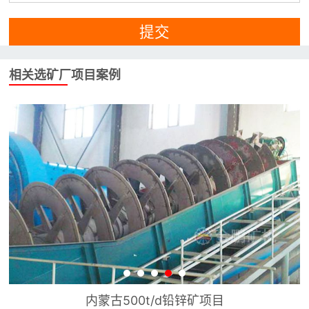
提交
相关选矿厂项目案例
内蒙古西乌珠穆沁旗300t/d铅锌矿项目