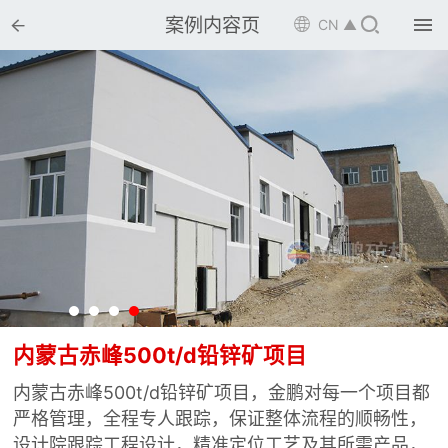


案例内容页

CN ▲

首页

选矿设备

配件耗材

解决方案

选矿总包

案例中心

服务体系
内蒙古赤峰500t/d铅锌矿项目
内蒙古赤峰500t/d铅锌矿项目，金鹏对每一个项目都

新闻中心
严格管理，全程专人跟踪，保证整体流程的顺畅性，
设计院跟踪工程设计，精准定位工艺及其所需产品，